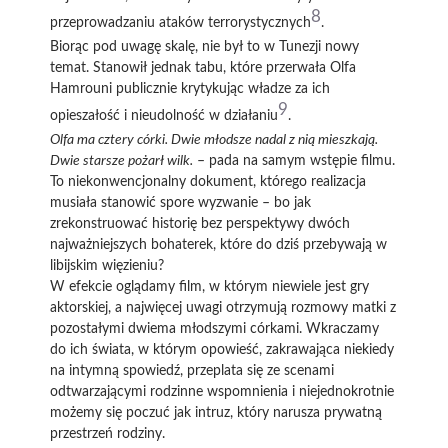
8
przeprowadzaniu ataków terrorystycznych
.
Biorąc pod uwagę skalę, nie był to w Tunezji nowy
temat. Stanowił jednak tabu, które przerwała Olfa
Hamrouni publicznie krytykując władze za ich
9
opieszałość i nieudolność w działaniu
.
Olfa ma cztery córki. Dwie młodsze nadal z nią mieszkają.
Dwie starsze pożarł wilk.
– pada na samym wstępie filmu.
To niekonwencjonalny dokument, którego realizacja
musiała stanowić spore wyzwanie – bo jak
zrekonstruować historię bez perspektywy dwóch
najważniejszych bohaterek, które do dziś przebywają w
libijskim więzieniu?
W efekcie oglądamy film, w którym niewiele jest gry
aktorskiej, a najwięcej uwagi otrzymują rozmowy matki z
pozostałymi dwiema młodszymi córkami. Wkraczamy
do ich świata, w którym opowieść, zakrawająca niekiedy
na intymną spowiedź, przeplata się ze scenami
odtwarzającymi rodzinne wspomnienia i niejednokrotnie
możemy się poczuć jak intruz, który narusza prywatną
przestrzeń rodziny.