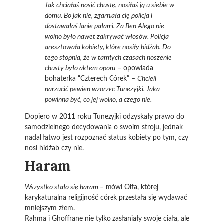
Jak chciałaś nosić chustę, nosiłaś ją u siebie w
domu. Bo jak nie, zgarniała cię policja i
dostawałaś lanie pałami. Za Ben Alego nie
wolno było nawet zakrywać włosów. Policja
aresztowała kobiety, które nosiły hidżab. Do
tego stopnia, że w tamtych czasach noszenie
chusty było aktem oporu
– opowiada
bohaterka “Czterech Córek” –
Chcieli
narzucić pewien wzorzec Tunezyjki. Jaka
powinna być, co jej wolno, a czego nie.
Dopiero w 2011 roku Tunezyjki odzyskały prawo do
samodzielnego decydowania o swoim stroju, jednak
nadal łatwo jest rozpoznać status kobiety po tym, czy
nosi hidżab czy nie.
Haram
Wszystko stało się haram
– mówi Olfa, której
karykaturalna religijność córek przestała się wydawać
mniejszym złem.
Rahma i Ghoffrane nie tylko zasłaniały swoje ciała, ale