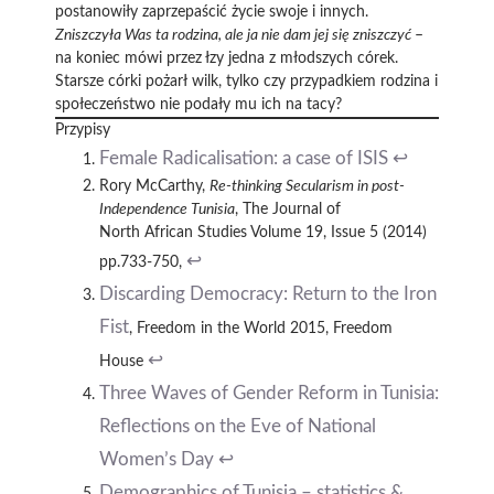
postanowiły zaprzepaścić życie swoje i innych.
Zniszczyła Was ta rodzina, ale ja nie dam jej się zniszczyć
–
na koniec mówi przez łzy jedna z młodszych córek.
Starsze córki pożarł wilk, tylko czy przypadkiem rodzina i
społeczeństwo nie podały mu ich na tacy?
Przypisy
Female Radicalisation: a case of ISIS
↩︎
Rory McCarthy,
Re-thinking Secularism in post-
Independence Tunisia
, The Journal of
North African Studies Volume 19, Issue 5 (2014)
↩︎
pp.733-750,
Discarding Democracy: Return to the Iron
Fist
, Freedom in the World 2015, Freedom
↩︎
House
Three Waves of Gender Reform in Tunisia:
Reflections on the Eve of National
Women’s Day
↩︎
Demographics of Tunisia – statistics &