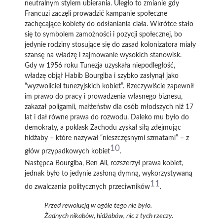
neutralnym stylem ubierania. Uległo to zmianie gdy
Francuzi zaczęli prowadzić kampanie społeczne
zachęcające kobiety do odsłaniania ciała. Wkrótce stało
się to symbolem zamożności i pozycji społecznej, bo
jedynie rodziny stosujące się do zasad kolonizatora miały
szansę na władzę i zajmowanie wysokich stanowisk.
Gdy w 1956 roku Tunezja uzyskała niepodległość,
władzę objął Habib Bourgiba i szybko zasłynął jako
“wyzwoliciel tunezyjskich kobiet”. Rzeczywiście zapewnił
im prawo do pracy i prowadzenia własnego biznesu,
zakazał poligamii, małżeństw dla osób młodszych niż 17
lat i dał równe prawa do rozwodu. Daleko mu było do
demokraty, a poklask Zachodu zyskał siłą zdejmując
hidżaby – które nazywał “nieszczęsnymi szmatami” – z
10
głów przypadkowych kobiet
.
Następca Bourgiba, Ben Ali, rozszerzył prawa kobiet,
jednak było to jedynie zasłoną dymną, wykorzystywaną
11
do zwalczania politycznych przeciwników
.
Przed rewolucją w ogóle tego nie było.
Żadnych nikabów, hidżabów, nic z tych rzeczy.