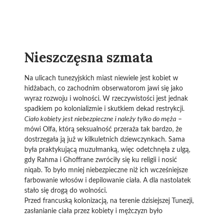
Nieszczęsna szmata
Na ulicach tunezyjskich miast niewiele jest kobiet w
hidżabach, co zachodnim obserwatorom jawi się jako
wyraz rozwoju i wolności. W rzeczywistości jest jednak
spadkiem po kolonializmie i skutkiem dekad restrykcji.
Ciało kobiety jest niebezpieczne i należy tylko do męża
–
mówi Olfa, którą seksualność przeraża tak bardzo, że
dostrzegała ją już w kilkuletnich dziewczynkach. Sama
była praktykującą muzułmanką, więc odetchnęła z ulgą,
gdy Rahma i Ghoffrane zwróciły się ku religii i nosić
niqab. To było mniej niebezpieczne niż ich wcześniejsze
farbowanie włosów i depilowanie ciała. A dla nastolatek
stało się drogą do wolności.
Przed francuską kolonizacją, na terenie dzisiejszej Tunezji,
zasłanianie ciała przez kobiety i mężczyzn było