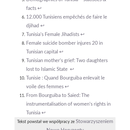
facts
↩︎
12.000 Tunisiens empêchés de faire le
djihad
↩︎
Tunisia’s Female Jihadists
↩︎
Female suicide bomber injures 20 in
Tunisian capital
↩︎
Tunisian mother’s grief: Two daughters
lost to Islamic State
↩︎
Tunisie : Quand Bourguiba enlevait le
voile des femmes
↩︎
From Bourguiba to Saied: The
instrumentalisation of women’s rights in
Tunisia
↩︎
Stowarzyszeniem
Tekst powstał we współpracy ze