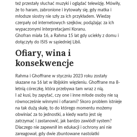
też przestały słuchać muzyki i oglądać telewizję. Mówiły,
że to haram, zabronione i irytowały się, gdy matka i
młodsze siostry nie szły za ich przykładem. Wiedzę
czerpały od internetowych szejków, podążając za ich
wypaczonymi interpretacjami Koranu.
Ghofran miała 16, a Rahma 15 lat gdy uciekły z domu i
dołączyły do ISIS w sąsiedniej Libii.
Ofiary, wina i
konsekwencje
Rahma i Ghoffrane w styczniu 2023 roku zostały
skazane na 16 lat w libijskim więzieniu. Ghoffrane ma 8-
letnią córeczkę, która przebywa tam wraz z nią.
I aż kusi, by zapytać, czy one i inne młode osoby nie są
równocześnie winnymi i ofiarami? Skoro problem istnieje
na tak dużą skalę, to do którego momentu możemy
obwiniać za to jednostki, a kiedy warto jest się
zatrzymać i zastanowić, jak bardzo zawiódł system?
Dlaczego nie zapewnił im edukacji i ochrony ani nie
zareagował, gdy dwie zbuntowane nastolatki