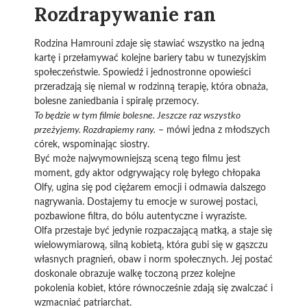
Rozdrapywanie ran
Rodzina Hamrouni zdaje się stawiać wszystko na jedną
kartę i przełamywać kolejne bariery tabu w tunezyjskim
społeczeństwie. Spowiedź i jednostronne opowieści
przeradzają się niemal w rodzinną terapię, która obnaża,
bolesne zaniedbania i spiralę przemocy.
To będzie w tym filmie bolesne. Jeszcze raz wszystko
przeżyjemy. Rozdrapiemy rany.
– mówi jedna z młodszych
córek, wspominając siostry.
Być może najwymowniejszą sceną tego filmu jest
moment, gdy aktor odgrywający rolę byłego chłopaka
Olfy, ugina się pod ciężarem emocji i odmawia dalszego
nagrywania. Dostajemy tu emocje w surowej postaci,
pozbawione filtra, do bólu autentyczne i wyraziste.
Olfa przestaje być jedynie rozpaczającą matką, a staje się
wielowymiarową, silną kobietą, która gubi się w gąszczu
własnych pragnień, obaw i norm społecznych. Jej postać
doskonale obrazuje walkę toczoną przez kolejne
pokolenia kobiet, które równocześnie zdają się zwalczać i
wzmacniać patriarchat.