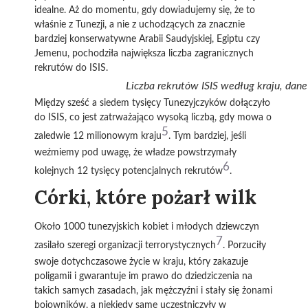
idealne. Aż do momentu, gdy dowiadujemy się, że to
właśnie z Tunezji, a nie z uchodzących za znacznie
bardziej konserwatywne Arabii Saudyjskiej, Egiptu czy
Jemenu, pochodziła największa liczba zagranicznych
rekrutów do ISIS.
Liczba rekrutów ISIS według kraju, dan
Między sześć a siedem tysięcy Tunezyjczyków dołączyło
do ISIS, co jest zatrważająco wysoką liczbą, gdy mowa o
5
zaledwie 12 milionowym kraju
. Tym bardziej, jeśli
weźmiemy pod uwagę, że władze powstrzymały
6
kolejnych 12 tysięcy potencjalnych rekrutów
.
Córki, które pożarł wilk
Około 1000 tunezyjskich kobiet i młodych dziewczyn
7
zasilało szeregi organizacji terrorystycznych
. Porzuciły
swoje dotychczasowe życie w kraju, który zakazuje
poligamii i gwarantuje im prawo do dziedziczenia na
takich samych zasadach, jak mężczyźni i stały się żonami
bojowników, a niekiedy same uczestniczyły w