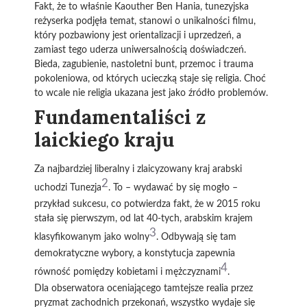
Fakt, że to właśnie Kaouther Ben Hania, tunezyjska
reżyserka podjęła temat, stanowi o unikalności filmu,
który pozbawiony jest orientalizacji i uprzedzeń, a
zamiast tego uderza uniwersalnością doświadczeń.
Bieda, zagubienie, nastoletni bunt, przemoc i trauma
pokoleniowa, od których ucieczką staje się religia. Choć
to wcale nie religia ukazana jest jako źródło problemów.
Fundamentaliści z
laickiego kraju
Za najbardziej liberalny i zlaicyzowany kraj arabski
2
uchodzi Tunezja
. To – wydawać by się mogło –
przykład sukcesu, co potwierdza fakt, że w 2015 roku
stała się pierwszym, od lat 40-tych, arabskim krajem
3
klasyfikowanym jako wolny
. Odbywają się tam
demokratyczne wybory, a konstytucja zapewnia
4
równość pomiędzy kobietami i mężczyznami
.
Dla obserwatora oceniającego tamtejsze realia przez
pryzmat zachodnich przekonań, wszystko wydaje się