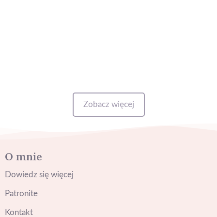
szczytów, bo znany nam wszystkim z opakowania
czekolady Toblerone. W jego okolicy, wśród alpejskich...
Czytaj dalej
Zobacz więcej
O mnie
Dowiedz się więcej
Patronite
Kontakt