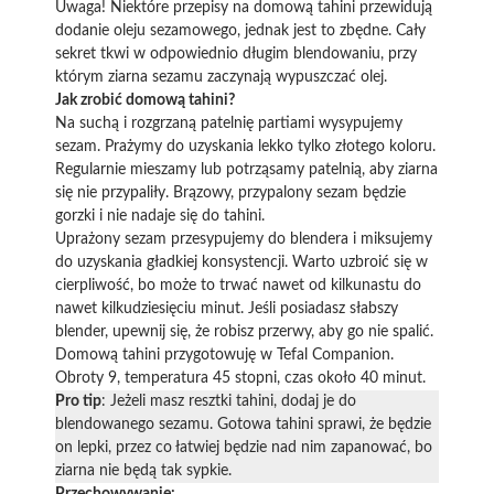
Uwaga! Niektóre przepisy na domową tahini przewidują
dodanie oleju sezamowego, jednak jest to zbędne. Cały
sekret tkwi w odpowiednio długim blendowaniu, przy
którym ziarna sezamu zaczynają wypuszczać olej.
Jak zrobić domową tahini?
Na suchą i rozgrzaną patelnię partiami wysypujemy
sezam. Prażymy do uzyskania lekko tylko złotego koloru.
Regularnie mieszamy lub potrząsamy patelnią, aby ziarna
się nie przypaliły. Brązowy, przypalony sezam będzie
gorzki i nie nadaje się do tahini.
Uprażony sezam przesypujemy do blendera i miksujemy
do uzyskania gładkiej konsystencji. Warto uzbroić się w
cierpliwość, bo może to trwać nawet od kilkunastu do
nawet kilkudziesięciu minut. Jeśli posiadasz słabszy
blender, upewnij się, że robisz przerwy, aby go nie spalić.
Domową tahini przygotowuję w Tefal Companion.
Obroty 9, temperatura 45 stopni, czas około 40 minut.
Pro tip
: Jeżeli masz resztki tahini, dodaj je do
blendowanego sezamu. Gotowa tahini sprawi, że będzie
on lepki, przez co łatwiej będzie nad nim zapanować, bo
ziarna nie będą tak sypkie.