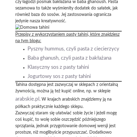
czy łagodzi posmak bakłażana w baba ghanoush. Pasta
sezamowa to także wyśmienity dodatek do sałatek, jak
również baza do sosów. Jej zastosowania ogranicza
jedynie nasza kreatywność.
Przepisy z wykorzystaniem pasty tahini, które znajdziesz
na tym blogu:
Pyszny hummus, czyli pasta z ciecierzycy
Baba ghanush, czyli pasta z bakłażana
Klasyczny sos z pasty tahini
Jogurtowy sos z pasty tahini
Tahina dostępna jest zazwyczaj w sklepach z orientalną
żywnością, można ją też kupić online, np. w sklepie
arabskie.pl
. W krajach arabskich znajdziemy ją na
półkach praktycznie każdego sklepu.
Zazwyczaj staram się ułatwiać sobie życie i jeżeli mogę
coś kupić, to wolę sobie oszczędzić późniejszego
sprzątania, jednak przygotowanie domowej wersji jest
prostsze, niż moglibyście przypuszczać. Dodatkowo