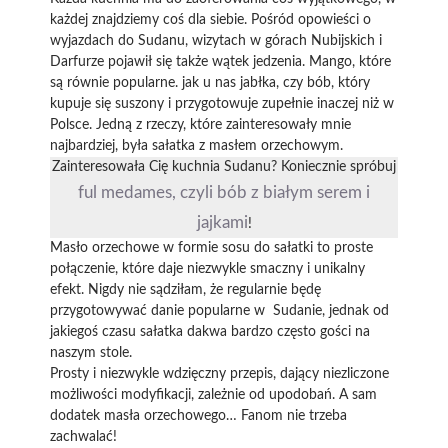
każdej znajdziemy coś dla siebie. Pośród opowieści o
wyjazdach do Sudanu, wizytach w górach Nubijskich i
Darfurze pojawił się także wątek jedzenia. Mango, które
są równie popularne. jak u nas jabłka, czy bób, który
kupuje się suszony i przygotowuje zupełnie inaczej niż w
Polsce. Jedną z rzeczy, które zainteresowały mnie
najbardziej, była sałatka z masłem orzechowym.
Zainteresowała Cię kuchnia Sudanu? Koniecznie spróbuj
ful medames, czyli bób z białym serem i
jajkami
!
Masło orzechowe w formie sosu do sałatki to proste
połączenie, które daje niezwykle smaczny i unikalny
efekt. Nigdy nie sądziłam, że regularnie będę
przygotowywać danie popularne w Sudanie, jednak od
jakiegoś czasu sałatka dakwa bardzo często gości na
naszym stole.
Prosty i niezwykle wdzięczny przepis, dający niezliczone
możliwości modyfikacji, zależnie od upodobań. A sam
dodatek masła orzechowego… Fanom nie trzeba
zachwalać!