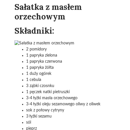
Sałatka z masłem
orzechowym
Składniki:
2 pomidory
1 papryka zielona
1 papryka czerwona
1 papryka żółta
1 duży ogórek
1 cebula
3 ząbki czosnku
1 pęczek natki pietruszki
3-4 łyżki masła orzechowego
3-4 łyżki oleju sezamowego oliwy z oliwek
sok z połowy cytryny
3 łyżki sezamu
sól
pieprz