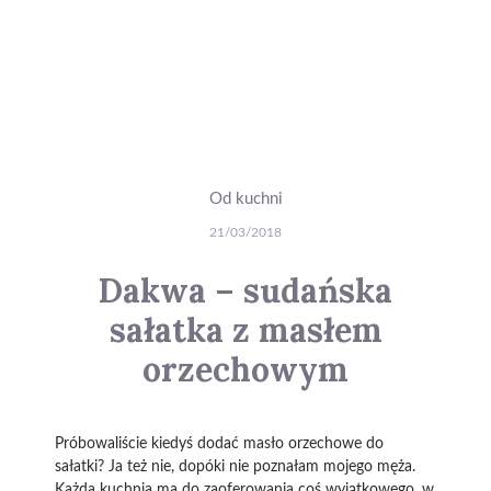
Od kuchni
21/03/2018
Dakwa – sudańska
sałatka z masłem
orzechowym
Próbowaliście kiedyś dodać masło orzechowe do
sałatki? Ja też nie, dopóki nie poznałam mojego męża.
Każda kuchnia ma do zaoferowania coś wyjątkowego, w