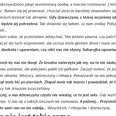
dyś skrzywdzono jakąś anonimową osobę, a inaczej rozmawiać z ki
. Bałam się jej przerwać, chociaż jeszcze bardziej obawiałam się 
n śmiech brzmiał tak okropnie.
Gdy dziewczyna, z której wcześniej zdz
e będzie jej potrzebna.
Tak strasznie się bałam, co nam zrobią. Polic
bili…
iam sobie, że przestałam oddychać. Nie jestem pewna, czy patrz
acać do tych wspomnień, ale ucisza mnie gestem dłoni i mam wraż
 dookoła i upewniam, czy nikt nas nie słyszy. Saharyjka opowia
 nich by nas nie tknął. Że brudne zwierzęta jak my, na to nie zasłu
nas zasłaniać, ale policjanci pobili ich pałkami. Zaczęli mówić, że j
ebie ubrania. Wszyscy, dziewczyny i chłopcy. Pokazywali na nas palc
zął mnie bić po piersiach. Złapał mnie tak mocno i powiedział, że 
y tak strasznie krzyczeliśmy.
aczej, u nas dziewczyny często nie wiedzą, co to jest seks
. Gdy wych
zieje. U nas się o takich rzeczach nie rozmawia.
A później… Przynieśl
, to sami nas na nie nabiją…
Wszystkich. I chłopców i dziewczyny.