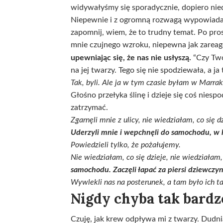
widywałyśmy się sporadycznie, dopiero nie
Niepewnie i z ogromną rozwagą wypowiadam k
zapomnij, wiem, że to trudny temat. Po pros
mnie czujnego wzroku, niepewna jak zarea
upewniając się, że nas nie usłyszą.
“Czy Two
na jej twarzy. Tego się nie spodziewała, a ja
Tak, byli. Ale ja w tym czasie byłam w Marrak
Głośno przełyka ślinę i dzieje się coś nies
zatrzymać.
Zgarnęli mnie z ulicy, nie wiedziałam, co się 
Uderzyli mnie i wepchnęli do samochodu, w 
Powiedzieli tylko, że pożałujemy.
Nie wiedziałam, co się dzieje, nie wiedziałam,
samochodu. Zaczęli łapać za piersi dziewczynę
Wywlekli nas na posterunek, a tam było ich t
Nigdy chyba tak bardz
Czuję, jak krew odpływa mi z twarzy. Dudni