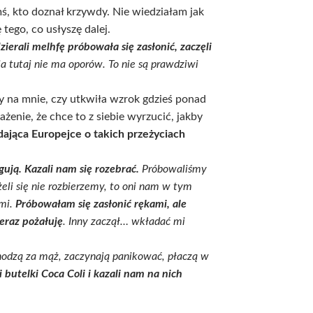
mś, kto doznał krzywdy. Nie wiedziałam jak
tego, co usłyszę dalej.
ierali melhfę próbowała się zasłonić, zaczęli
ja tutaj nie ma oporów. To nie są prawdziwi
y na mnie, czy utkwiła wzrok gdzieś ponad
enie, że chce to z siebie wyrzucić, jakby
dająca Europejce o takich przeżyciach
gują. Kazali nam się rozebrać.
Próbowaliśmy
eżeli się nie rozbierzemy, to oni nam w tym
ami.
Próbowałam się zasłonić rękami, ale
teraz pożałuję
. Inny zaczął… wkładać mi
odzą za mąż, zaczynają panikować, płaczą w
i butelki Coca Coli i kazali nam na nich