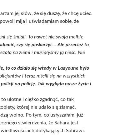
rzam jej słów, że się duszę, że chcę uciec.
 powoli mija i uświadamiam sobie, że
oni się śmiali. To nawet nie swoją melhfę
iadomić, czy się poskarżyć… Ale przecież to
leżała na ziemi i musiałyśmy ją nieść. Nie
je, to co działo się wtedy w Laayoune było
policjantów i teraz mścili się na wszystkich
olicji na policję. Tak wygląda nasze życie i
to ulotne i ciężko zgadnąć, co tak
biety, której nie udało się złamać.
odzą wolno. Po tym, co usłyszałam, już
ecznego stwierdzenia, że Sahara jest
rawiedliwościach dotykających Sahrawi.