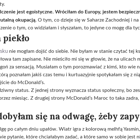
ty.
czenie jest egoistyczne. Wróciłam do Europy, jestem bezpieczn
utalną okupacją.
O tym, co dzieje się w Saharze Zachodniej i na
ie o tym, co widziałam i słyszałam, to jedyne co mogę dla tych
 piekło
asku
nie mogłam dojść do siebie. Nie byłam w stanie czytać tej ks
owa tam zapisane. Nie mieściło mi się w głowie, że na ulicach m
ogoń za sensacją. Musiałam o tym porozmawiać z kimś, kto wie n
rą poznałam jakiś czas temu i kurtuazyjnie spotykałam się z nią
jście do McDonald’s.
ny status. Z jednej strony wyznacza status społeczny, bo ze
rzez miesiąc. Z drugiej strony McDonald’s Maroc to taka zadra, 
dobyłam się na odwagę, żeby zapy
gę po całym dniu upałów. Wiatr igra z kolorową melhfą Yasmin, 
ie pytanie, które chciałabym zadać, a które samo w sobie jest n