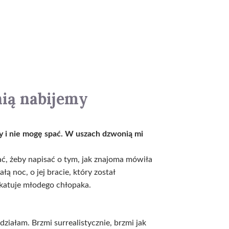
 nią nabijemy
y i nie mogę spać. W uszach dzwonią mi
mać, żeby napisać o tym, jak znajoma mówiła
łą noc, o jej bracie, który został
 katuje młodego chłopaka.
ziałam. Brzmi surrealistycznie, brzmi jak