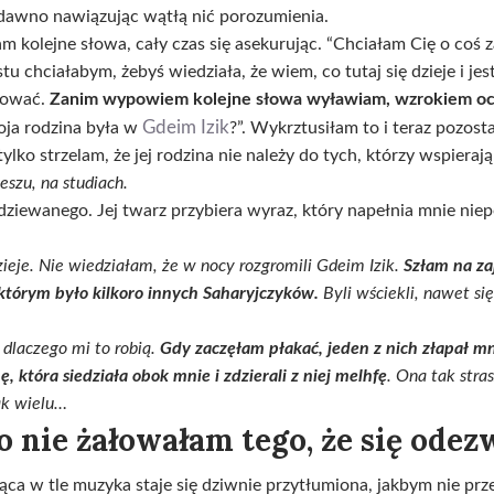
dawno nawiązując wątłą nić porozumienia.
olejne słowa, cały czas się asekurując. “Chciałam Cię o coś zap
tu chciałabym, żebyś wiedziała, że wiem, co tutaj się dzieje i je
gować.
Zanim wypowiem kolejne słowa wyławiam, wzrokiem ochro
Gdeim Izik
ja rodzina była w
?”. Wykrztusiłam to i teraz pozos
 tylko strzelam, że jej rodzina nie należy do tych, którzy wspiera
eszu, na studiach.
podziewanego. Jej twarz przybiera wyraz, który napełnia mnie ni
dzieje. Nie wiedziałam, że w nocy rozgromili Gdeim Izik.
Szłam na zaj
którym było kilkoro innych Saharyjczyków.
Byli wściekli, nawet się
 dlaczego mi to robią.
Gdy zaczęłam płakać, jeden z nich złapał mn
, która siedziała obok mnie i zdzierali z niej melhfę
. Ona tak stras
ak wielu…
o nie żałowałam tego, że się ode
ąca w tle muzyka staje się dziwnie przytłumiona, jakbym nie pr