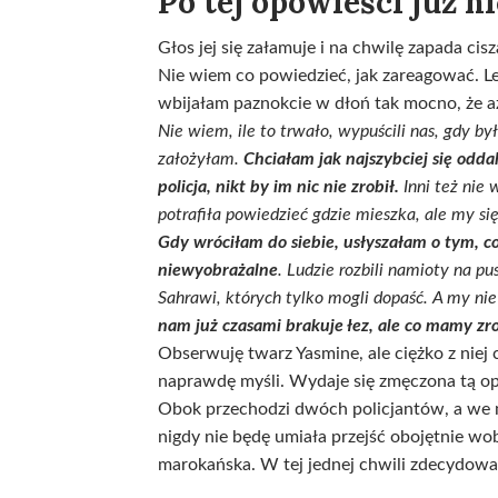
Po tej opowieści już ni
Głos jej się załamuje i na chwilę zapada cis
Nie wiem co powiedzieć, jak zareagować. Le
wbijałam paznokcie w dłoń tak mocno, że a
Nie wiem, ile to trwało, wypuścili nas, gdy by
założyłam.
Chciałam jak najszybciej się oddal
policja, nikt by im nic nie zrobił.
Inni też nie 
potrafiła powiedzieć gdzie mieszka, ale my si
Gdy wróciłam do siebie, usłyszałam o tym, co
niewyobrażalne
. Ludzie rozbili namioty na pus
Sahrawi, których tylko mogli dopaść. A my nie
nam już czasami brakuje łez, ale co mamy zr
Obserwuję twarz Yasmine, ale ciężko z niej 
naprawdę myśli. Wydaje się zmęczona tą opow
Obok przechodzi dwóch policjantów, a we mn
nigdy nie będę umiała przejść obojętnie wo
marokańska. W tej jednej chwili zdecydowa