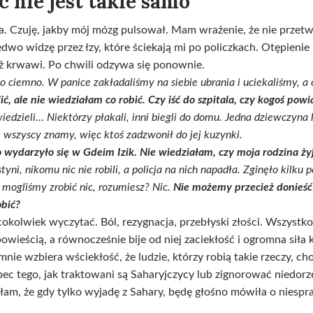
c nie jest takie samo
za. Czuję, jakby mój mózg pulsował. Mam wrażenie, że nie przetwa
dwo widzę przez łzy, które ściekają mi po policzkach. Otępienie
ż krwawi. Po chwili odzywa się ponownie.
ło ciemno. W panice zakładaliśmy na siebie ubrania i uciekaliśmy, a 
ić, ale nie wiedziałam co robić. Czy iść do szpitala, czy kogoś pow
wiedzieli… Niektórzy płakali, inni biegli do domu. Jedna dziewczyna 
ę wszyscy znamy, więc ktoś zadzwonił do jej kuzynki.
 wydarzyło się w Gdeim Izik. Nie wiedziałam, czy moja rodzina ży
tyni, nikomu nic nie robili, a policja na nich napadła. Zginęło kilku 
 mogliśmy zrobić nic, rozumiesz? Nic.
Nie możemy przecież donieść p
obić?
cokolwiek wyczytać. Ból, rezygnacja, przebłyski złości. Wszystko 
ieścią, a równocześnie bije od niej zaciekłość i ogromna siła ko
ie wzbiera wściekłość, że ludzie, którzy robią takie rzeczy, ch
bec tego, jak traktowani są Saharyjczycy lub zignorować niedorz
łam, że gdy tylko wyjadę z Sahary, będę głośno mówiła o niesp