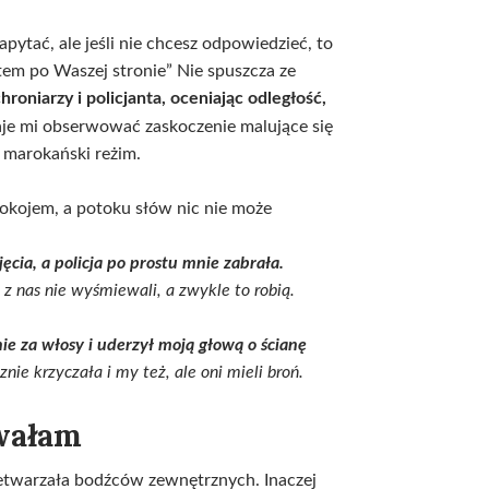
ytać, ale jeśli nie chcesz odpowiedzieć, to
stem po Waszej stronie” Nie spuszcza ze
niarzy i policjanta, oceniając odległość,
taje mi obserwować zaskoczenie malujące się
ją marokański reżim.
epokojem, a potoku słów nic nie może
ęcia, a policja po prostu mnie zabrała.
 z nas nie wyśmiewali, a zwykle to robią.
ie za włosy i uderzył moją głową o ścianę
znie krzyczała i my też, ale oni mieli broń.
zwałam
zetwarzała bodźców zewnętrznych. Inaczej