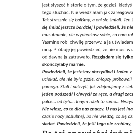
jest słyszeć historie o tym, że gdzieś, kie
tego słuchać. Nie wiedziałam jak zareagować
Tak strasznie się baliśmy, a oni się śmiali. Te
się śmiać jeszcze bardziej i powiedzieli, że ni
muzułmanie, nie wyobrażasz sobie, co nam ro
Yasmine robi chwilę przerwy, a ja uświadam
mną. Próbuję jej powiedzieć, że nie musi wr
od dawna ją zatruwało.
Rozglądam się tylko
skończyłaby marnie.
Powiedzieli, że jesteśmy obrzydliwi i żaden z
uciekać, ale nie było gdzie, chłopcy próbowali 
pomogą. Stali i patrzyli, jak zdejmujemy z si
jeden podszedł i chwycił za ręce, a drugi zac
palce… od tyłu… Innym robili to samo… Wszysc
Nie wiesz, co to dla nas znaczy.
U nas jest in
czasie nocy poślubnej, bo nie wiedzą, co się d
siadać. Powiedzieli, że jeśli tego nie zrobimy