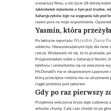
scenariusz filmu, a nie życie 28-letniej kobie
Jakkolwiek mówienie o tym jest trudne, mil
Saharyjczyków żyje na wygnaniu lub pod br
razem pora na moje wspomnienia. Opowiedzen
Yasmin, która przeżyła
Wszystkie Ziarna Pi
Po lekturze reportażu
oddechu. Niewyobrażalnymi były dla mnie sł
rzeczy. Wydawało mi się, że to przesada, p
Przypomniałam sobie o Saharyjce Yasmin, któ
telefonu i umówiłyśmy się na wieczorne wy
McDonald’s ma w okupowanym Laayoune dziw
którą przeciętna rodzina ma na utrzymanie p
ciągle jesteśmy pod zaborem.
Gdy po raz pierwszy z
Przyjemna wieczorna bryza daje cudowną ul
włosów chustę. Cały czas chodzi mi po głow