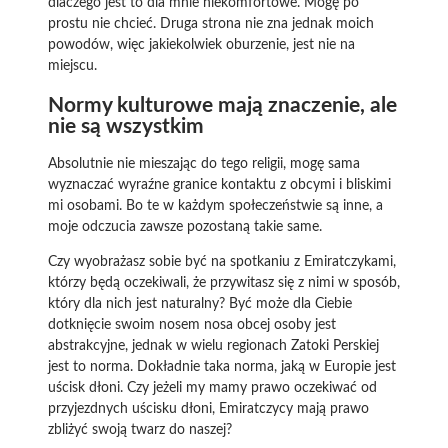
dlaczego jest to dla mnie niekomfortowe. Mogę po
prostu nie chcieć. Druga strona nie zna jednak moich
powodów, więc jakiekolwiek oburzenie, jest nie na
miejscu.
Normy kulturowe mają znaczenie, ale
nie są wszystkim
Absolutnie nie mieszając do tego religii, mogę sama
wyznaczać wyraźne granice kontaktu z obcymi i bliskimi
mi osobami. Bo te w każdym społeczeństwie są inne, a
moje odczucia zawsze pozostaną takie same.
Czy wyobrażasz sobie być na spotkaniu z Emiratczykami,
którzy będą oczekiwali, że przywitasz się z nimi w sposób,
który dla nich jest naturalny? Być może dla Ciebie
dotknięcie swoim nosem nosa obcej osoby jest
abstrakcyjne, jednak w wielu regionach Zatoki Perskiej
jest to norma. Dokładnie taka norma, jaką w Europie jest
uścisk dłoni. Czy jeżeli my mamy prawo oczekiwać od
przyjezdnych uścisku dłoni, Emiratczycy mają prawo
zbliżyć swoją twarz do naszej?