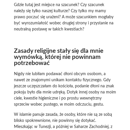
Gdzie tutaj jest miejsce na szacunek? Czy szacunek
należy się tylko naszej kulturze? Czy tylko my mamy
prawo poczuć się urażeni? A może szacunkiem mogłaby
być wyrozumiałość wobec drugiej strony i przystanie na
neutralną postawę w takich kwestiach?
Zasady religijne stały się dla mnie
wymówką, której nie powinnam
potrzebować
Nigdy nie lubiłam podawać dłoni obcym osobom, a
nawet ze znajomymi unikam kontaktu fizycznego. Gdy
jeszcze uczęszczałam do kościoła, podanie dłoni na znak
pokoju było dla mnie udręką. Dotyk innej osoby na moim
ciele, kwestie higieniczne i po prostu wewnętrzny
sprzeciw wobec pustego, w moim odczuciu, gestu.
W islamie panuje zasada, że osoby, które nie są ze sobą
blisko spokrewnione, nie powinny się dotykać.
Mieszkając w Tunezji, a później w Saharze Zachodniej, z