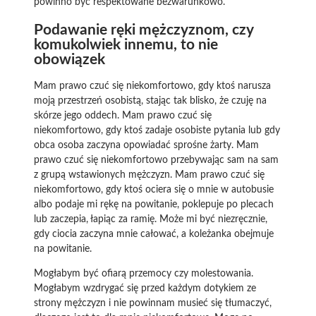
powinno być respektowane bezwarunkowo.
Podawanie ręki mężczyznom, czy
komukolwiek innemu, to nie
obowiązek
Mam prawo czuć się niekomfortowo, gdy ktoś narusza
moją przestrzeń osobistą, stając tak blisko, że czuję na
skórze jego oddech. Mam prawo czuć się
niekomfortowo, gdy ktoś zadaje osobiste pytania lub gdy
obca osoba zaczyna opowiadać sprośne żarty. Mam
prawo czuć się niekomfortowo przebywając sam na sam
z grupą wstawionych mężczyzn. Mam prawo czuć się
niekomfortowo, gdy ktoś ociera się o mnie w autobusie
albo podaje mi rękę na powitanie, poklepuje po plecach
lub zaczepia, łapiąc za ramię. Może mi być niezręcznie,
gdy ciocia zaczyna mnie całować, a koleżanka obejmuje
na powitanie.
Mogłabym być ofiarą przemocy czy molestowania.
Mogłabym wzdrygać się przed każdym dotykiem ze
strony mężczyzn i nie powinnam musieć się tłumaczyć,