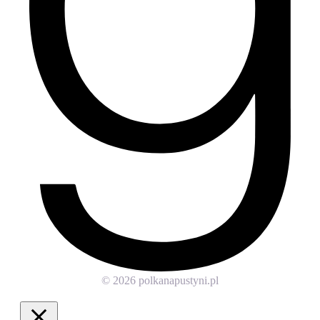
©
2026
polkanapustyni.pl