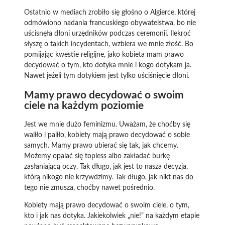
Ostatnio w mediach zrobiło się głośno o Algierce, której
odmówiono nadania francuskiego obywatelstwa, bo nie
uścisnęła dłoni urzędników podczas ceremonii. Ilekroć
słyszę o takich incydentach, wzbiera we mnie złość. Bo
pomijając kwestie religijne, jako kobieta mam prawo
decydować o tym, kto dotyka mnie i kogo dotykam ja.
Nawet jeżeli tym dotykiem jest tylko uściśnięcie dłoni.
Mamy prawo decydować o swoim
ciele na każdym poziomie
Jest we mnie dużo feminizmu. Uważam, że choćby się
waliło i paliło, kobiety mają prawo decydować o sobie
samych. Mamy prawo ubierać się tak, jak chcemy.
Możemy opalać się topless albo zakładać burkę
zasłaniającą oczy. Tak długo, jak jest to nasza decyzja,
którą nikogo nie krzywdzimy. Tak długo, jak nikt nas do
tego nie zmusza, choćby nawet pośrednio.
Kobiety mają prawo decydować o swoim ciele, o tym,
kto i jak nas dotyka. Jakiekolwiek „nie!” na każdym etapie