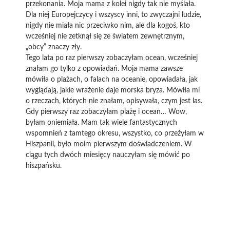
przekonania. Moja mama z kolei nigdy tak nie myślała.
Dla niej Europejczycy i wszyscy inni, to zwyczajni ludzie,
nigdy nie miała nic przeciwko nim, ale dla kogoś, kto
wcześniej nie zetknął się ze światem zewnętrznym,
„obcy” znaczy zły.
Tego lata po raz pierwszy zobaczyłam ocean, wcześniej
znałam go tylko z opowiadań. Moja mama zawsze
mówiła o plażach, o falach na oceanie, opowiadała, jak
wyglądają, jakie wrażenie daje morska bryza. Mówiła mi
o rzeczach, których nie znałam, opisywała, czym jest las.
Gdy pierwszy raz zobaczyłam plażę i ocean… Wow,
byłam oniemiała. Mam tak wiele fantastycznych
wspomnień z tamtego okresu, wszystko, co przeżyłam w
Hiszpanii, było moim pierwszym doświadczeniem. W
ciągu tych dwóch miesięcy nauczyłam się mówić po
hiszpańsku.