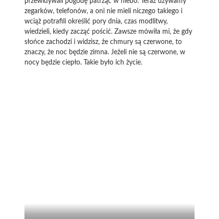
przewidywali pogodę patrząc w niebo. Teraz używamy
zegarków, telefonów, a oni nie mieli niczego takiego i
wciąż potrafili określić pory dnia, czas modlitwy,
wiedzieli, kiedy zacząć pościć. Zawsze mówiła mi, że gdy
słońce zachodzi i widzisz, że chmury są czerwone, to
znaczy, że noc będzie zimna. Jeżeli nie są czerwone, w
nocy będzie ciepło. Takie było ich życie.