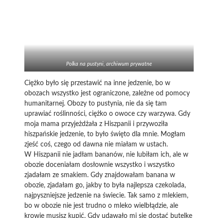
Polka na pustyni, archiwum prywatne
Ciężko było się przestawić na inne jedzenie, bo w
obozach wszystko jest ograniczone, zależne od pomocy
humanitarnej. Obozy to pustynia, nie da się tam
uprawiać roślinności, ciężko o owoce czy warzywa. Gdy
moja mama przyjeżdżała z Hiszpanii i przywoziła
hiszpańskie jedzenie, to było święto dla mnie. Mogłam
zjeść coś, czego od dawna nie miałam w ustach.
W Hiszpanii nie jadłam bananów, nie lubiłam ich, ale w
obozie doceniałam dosłownie wszystko i wszystko
zjadałam ze smakiem. Gdy znajdowałam banana w
obozie, zjadałam go, jakby to była najlepsza czekolada,
najpyszniejsze jedzenie na świecie. Tak samo z mlekiem,
bo w obozie nie jest trudno o mleko wielbłądzie, ale
krowie musisz kupić. Gdy udawało mi się dostać butelkę