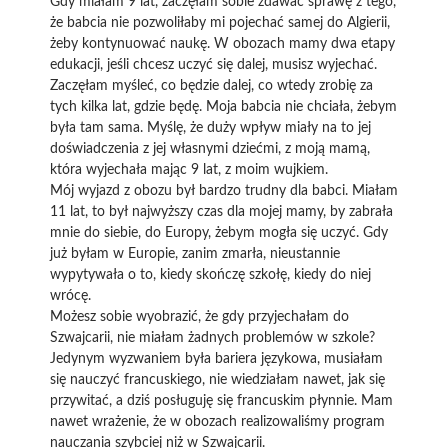
Gdy miałam 9 lat, zaczęłam sobie zdawać sprawę z tego,
że babcia nie pozwoliłaby mi pojechać samej do Algierii,
żeby kontynuować naukę. W obozach mamy dwa etapy
edukacji, jeśli chcesz uczyć się dalej, musisz wyjechać.
Zaczęłam myśleć, co będzie dalej, co wtedy zrobię za
tych kilka lat, gdzie będę. Moja babcia nie chciała, żebym
była tam sama. Myślę, że duży wpływ miały na to jej
doświadczenia z jej własnymi dziećmi, z moją mamą,
która wyjechała mając 9 lat, z moim wujkiem.
Mój wyjazd z obozu był bardzo trudny dla babci. Miałam
11 lat, to był najwyższy czas dla mojej mamy, by zabrała
mnie do siebie, do Europy, żebym mogła się uczyć. Gdy
już byłam w Europie, zanim zmarła, nieustannie
wypytywała o to, kiedy skończę szkołę, kiedy do niej
wrócę.
Możesz sobie wyobrazić, że gdy przyjechałam do
Szwajcarii, nie miałam żadnych problemów w szkole?
Jedynym wyzwaniem była bariera językowa, musiałam
się nauczyć francuskiego, nie wiedziałam nawet, jak się
przywitać, a dziś posługuję się francuskim płynnie. Mam
nawet wrażenie, że w obozach realizowaliśmy program
nauczania szybciej niż w Szwajcarii.