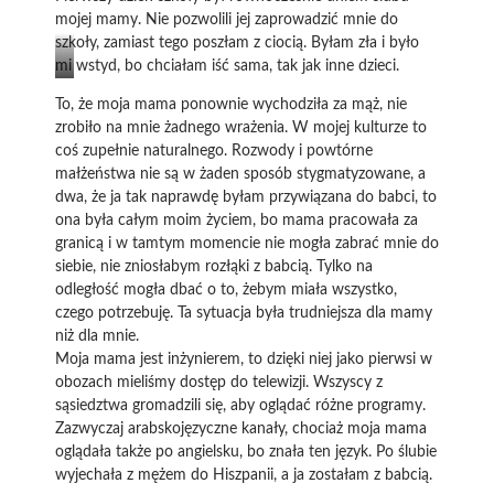
mojej mamy. Nie pozwolili jej zaprowadzić mnie do
szkoły, zamiast tego poszłam z ciocią. Byłam zła i było
mi wstyd, bo chciałam iść sama, tak jak inne dzieci.
Damir
To, że moja mama ponownie wychodziła za mąż, nie
Vujnovac,
zrobiło na mnie żadnego wrażenia. W mojej kulturze to
http://www.passenger.com.hr
coś zupełnie naturalnego. Rozwody i powtórne
małżeństwa nie są w żaden sposób stygmatyzowane, a
dwa, że ja tak naprawdę byłam przywiązana do babci, to
ona była całym moim życiem, bo mama pracowała za
granicą i w tamtym momencie nie mogła zabrać mnie do
siebie, nie zniosłabym rozłąki z babcią. Tylko na
odległość mogła dbać o to, żebym miała wszystko,
czego potrzebuję. Ta sytuacja była trudniejsza dla mamy
niż dla mnie.
Moja mama jest inżynierem, to dzięki niej jako pierwsi w
obozach mieliśmy dostęp do telewizji. Wszyscy z
sąsiedztwa gromadzili się, aby oglądać różne programy.
Zazwyczaj arabskojęzyczne kanały, chociaż moja mama
oglądała także po angielsku, bo znała ten język. Po ślubie
wyjechała z mężem do Hiszpanii, a ja zostałam z babcią.