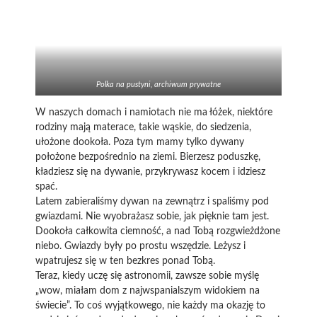
Polka na pustyni, archiwum prywatne
W naszych domach i namiotach nie ma łóżek, niektóre
rodziny mają materace, takie wąskie, do siedzenia,
ułożone dookoła. Poza tym mamy tylko dywany
położone bezpośrednio na ziemi. Bierzesz poduszkę,
kładziesz się na dywanie, przykrywasz kocem i idziesz
spać.
Latem zabieraliśmy dywan na zewnątrz i spaliśmy pod
gwiazdami. Nie wyobrażasz sobie, jak pięknie tam jest.
Dookoła całkowita ciemność, a nad Tobą rozgwieżdżone
niebo. Gwiazdy były po prostu wszędzie. Leżysz i
wpatrujesz się w ten bezkres ponad Tobą.
Teraz, kiedy uczę się astronomii, zawsze sobie myślę
„wow, miałam dom z najwspanialszym widokiem na
świecie”. To coś wyjątkowego, nie każdy ma okazję to