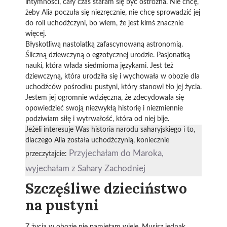
intymności, cały czas staram się być ostrożna. Nie chcę,
żeby Alia poczuła się niezręcznie, nie chcę sprowadzić jej
do roli uchodźczyni, bo wiem, że jest kimś znacznie
więcej.
Błyskotliwą nastolatką zafascynowaną astronomią.
Śliczną dziewczyną o egzotycznej urodzie. Pasjonatką
nauki, która włada siedmioma językami. Jest też
dziewczyną, która urodziła się i wychowała w obozie dla
uchodźców pośrodku pustyni, który stanowi tło jej życia.
Jestem jej ogromnie wdzięczna, że zdecydowała się
opowiedzieć swoją niezwykłą historię i niezmiennie
podziwiam siłę i wytrwałość, która od niej bije.
Jeżeli interesuje Was historia narodu saharyjskiego i to,
dlaczego Alia została uchodźczynią, koniecznie
Przyjechałam do Maroka,
przeczytajcie:
wyjechałam z Sahary Zachodniej
Szczęśliwe dzieciństwo
na pustyni