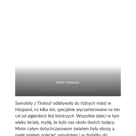
Damir Vujnovac,
http://www.passenger.com.hr
Samoloty z Tindouf odlatywały do różnych miast w
Hiszpanii, co kilka dni, specjalnie wyczarterowane na ten
cel od algierskich linii lotniczych. Wszystkie dzieci w tym
wieku leciały, myślę, że było nas około dwóch tysięcy.
Moim całym dotychczasowym światem były obozy, a
nagle miałam polecieć samolotem i w dodatku do