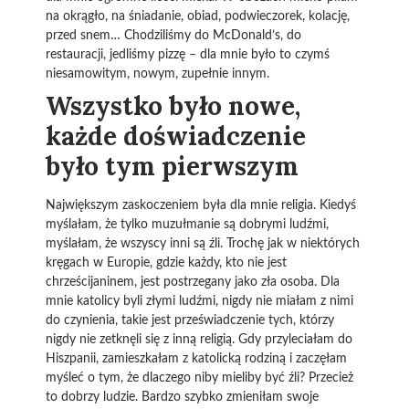
na okrągło, na śniadanie, obiad, podwieczorek, kolację,
przed snem… Chodziliśmy do McDonald’s, do
restauracji, jedliśmy pizzę – dla mnie było to czymś
niesamowitym, nowym, zupełnie innym.
Wszystko było nowe,
każde doświadczenie
było tym pierwszym
Największym zaskoczeniem była dla mnie religia. Kiedyś
myślałam, że tylko muzułmanie są dobrymi ludźmi,
myślałam, że wszyscy inni są źli. Trochę jak w niektórych
kręgach w Europie, gdzie każdy, kto nie jest
chrześcijaninem, jest postrzegany jako zła osoba. Dla
mnie katolicy byli złymi ludźmi, nigdy nie miałam z nimi
do czynienia, takie jest przeświadczenie tych, którzy
nigdy nie zetknęli się z inną religią. Gdy przyleciałam do
Hiszpanii, zamieszkałam z katolicką rodziną i zaczęłam
myśleć o tym, że dlaczego niby mieliby być źli? Przecież
to dobrzy ludzie. Bardzo szybko zmieniłam swoje