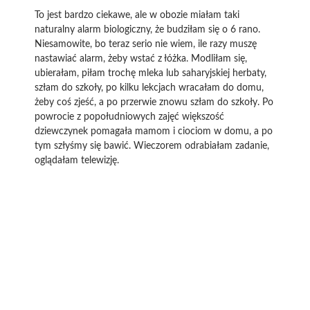
To jest bardzo ciekawe, ale w obozie miałam taki
naturalny alarm biologiczny, że budziłam się o 6 rano.
Niesamowite, bo teraz serio nie wiem, ile razy muszę
nastawiać alarm, żeby wstać z łóżka. Modliłam się,
ubierałam, piłam trochę mleka lub saharyjskiej herbaty,
szłam do szkoły, po kilku lekcjach wracałam do domu,
żeby coś zjeść, a po przerwie znowu szłam do szkoły. Po
powrocie z popołudniowych zajęć większość
dziewczynek pomagała mamom i ciociom w domu, a po
tym szłyśmy się bawić. Wieczorem odrabiałam zadanie,
oglądałam telewizję.