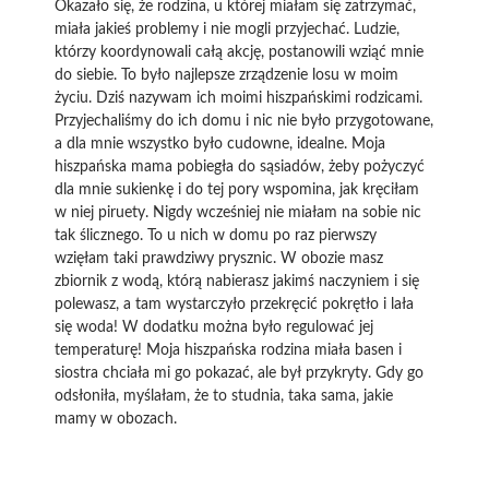
Okazało się, że rodzina, u której miałam się zatrzymać,
miała jakieś problemy i nie mogli przyjechać. Ludzie,
którzy koordynowali całą akcję, postanowili wziąć mnie
do siebie. To było najlepsze zrządzenie losu w moim
życiu. Dziś nazywam ich moimi hiszpańskimi rodzicami.
Przyjechaliśmy do ich domu i nic nie było przygotowane,
a dla mnie wszystko było cudowne, idealne. Moja
hiszpańska mama pobiegła do sąsiadów, żeby pożyczyć
dla mnie sukienkę i do tej pory wspomina, jak kręciłam
w niej piruety. Nigdy wcześniej nie miałam na sobie nic
tak ślicznego. To u nich w domu po raz pierwszy
wzięłam taki prawdziwy prysznic. W obozie masz
zbiornik z wodą, którą nabierasz jakimś naczyniem i się
polewasz, a tam wystarczyło przekręcić pokrętło i lała
się woda! W dodatku można było regulować jej
temperaturę! Moja hiszpańska rodzina miała basen i
siostra chciała mi go pokazać, ale był przykryty. Gdy go
odsłoniła, myślałam, że to studnia, taka sama, jakie
mamy w obozach.