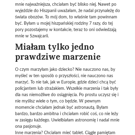
mnie najważniejsza, chciałam być blisko niej. Nawet po
wyjeździe do Hiszpanii uważałam, że nadal przynależę do
świata obozów. To mój dom, to właśnie tam powinnam
być. Byłam u mojej hiszpańskiej rodziny 7 razy, do tej
pory pozostajemy w kontakcie, teraz to oni odwiedzają
mnie w Szwajcarii.
Miałam tylko jedno
prawdziwe marzenie
O czym marzyłam jako dziecko? Nie nauczono nas, by
myśleć w ten sposób o przyszłości, nie nauczono nas
marzyć. To nie tak, jak w Europie, gdzie dzieci chcą być
policjantem lub strażakiem. Wszelkie marzenia i tak były
dla nas niemożliwe do osiągnięcia. Po prostu uczysz się i
nie myślisz wiele o tym, co będzie. W pewnym
momencie chciałam jednak być astronautą. Byłam
bardzo, bardzo ambitna i chciałam robić coś, co nie leży
w zasięgu każdego. Uwielbiałam astronomię i nadal mnie
ona pasjonuje.
Inne marzenia? Chciałam mieć tablet. Ciągle pamiętam