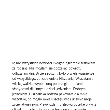
Mimo wszystkich nowości i wygód ogromnie tęskniłam
za rodziną. Nie mogłam się doczekać powrotu,
odliczałam dni. Bycie z rodziną było o wiele ważniejsze
od wszystkiego, co zapewniała Hiszpania. Wracałam z
wielką walizką wypełnioną po brzegi ubraniami,
słodyczami dla innych dzieci, jedzeniem. Dobrym
jedzeniem. Hiszpańska rodzina pakowała dla mnie
wszystko, co mogło mnie uszczęśliwić i uczynić moje
życie łatwiejszym. Przywiozłam 5 litrową butelkę oliwy z
oliwek, moja babcia była zachwycona i ogromnie