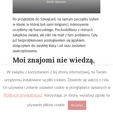
Damir Vujnovac,
http://www.passenger.com.hr
Po przyjeździe do Szwajcarii, na samym początku byłam
w klasie, w której byli sami imigranci, intensywnie
uczyliśmy się francuskiego. Pochodziliśmy z różnych
zakątków świata, ale nikt nie miał z tym problemu. Gdy
już bezproblemowo posługiwałam się językiem,
dołączyłam do zwykłej klasy i od razu zostałam
zaakceptowana.
Moi znajomi nie wiedzą,
że urodziłam się w obozie
W związku z korzystaniem z tej strony internetowej, na Twoim
dla uchodźców
urządzeniu instalowane są pliki cookies. Dowiedz się więcej o celu
ich używania i zmianie ustawień cookie w przeglądarce opisanych w
Przez to, co dzieje się w mediach społecznościowych
słowo „uchodźca” nabrało negatywnego wydźwięku.
Polityce prywatności
. Korzystając ze strony wyrażasz zgodę na
Mamy w szkole uchodźców z Syrii i innych miejsc i są
dobrze traktowani, ale ja po prostu nie chcę, żeby moje
używanie plików cookie.
Akceptuję
koleżanki i koledzy o tym wiedzieli. Nie wstydzę się, po