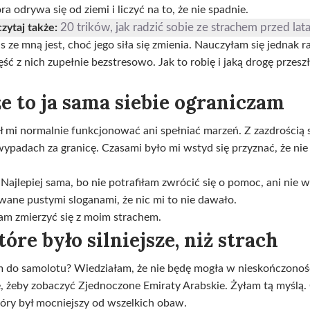
a odrywa się od ziemi i liczyć na to, że nie spadnie.
20 trików, jak radzić sobie ze strachem przed la
zytaj także:
zas ze mną jest, choć jego siła się zmienia. Nauczyłam się jednak
ść z nich zupełnie bezstresowo. Jak to robię i jaką drogę przeszła
e to ja sama siebie ograniczam
ał mi normalnie funkcjonować ani spełniać marzeń. Z zazdrości
dach za granicę. Czasami było mi wstyd się przyznać, że nie j
Najlepiej sama, bo nie potrafiłam zwrócić się o pomoc, ani nie w
owane pustymi sloganami, że nic mi to nie dawało.
am zmierzyć się z moim strachem.
óre było silniejsze, niż strach
łam do samolotu? Wiedziałam, że nie będę mogła w nieskończono
żeby zobaczyć Zjednoczone Emiraty Arabskie. Żyłam tą myślą. G
tóry był mocniejszy od wszelkich obaw.