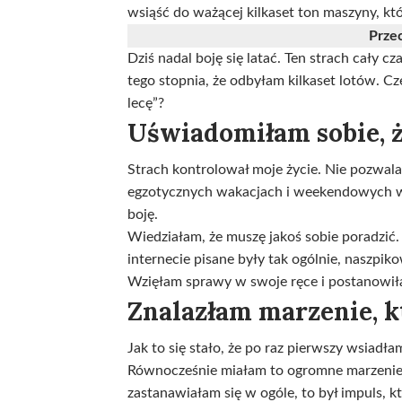
wsiąść do ważącej kilkaset ton maszyny, któr
Przec
Dziś nadal boję się latać. Ten strach cały c
tego stopnia, że odbyłam kilkaset lotów. Czę
lecę”?
Uświadomiłam sobie, ż
Strach kontrolował moje życie. Nie pozwal
egzotycznych wakacjach i weekendowych wypa
boję.
Wiedziałam, że muszę jakoś sobie poradzić. 
internecie pisane były tak ogólnie, naszpik
Wzięłam sprawy w swoje ręce i postanowił
Znalazłam marzenie, kt
Jak to się stało, że po raz pierwszy wsiad
Równocześnie miałam to ogromne marzenie, 
zastanawiałam się w ogóle, to był impuls, k