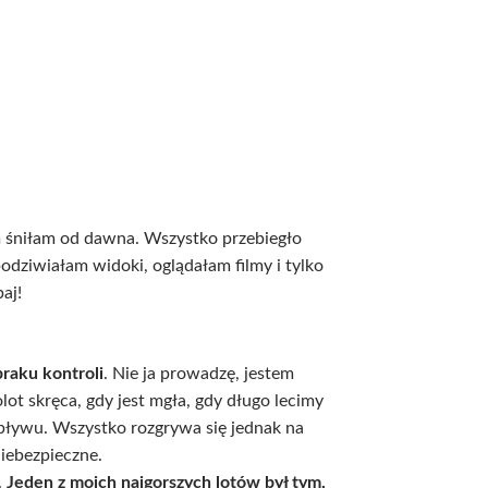
ym śniłam od dawna. Wszystko przebiegło
podziwiałam widoki, oglądałam filmy i tylko
aj!
braku kontroli
. Nie ja prowadzę, jestem
t skręca, gdy jest mgła, gdy długo lecimy
wpływu. Wszystko rozgrywa się jednak na
niebezpieczne.
.
Jeden z moich najgorszych lotów był tym,