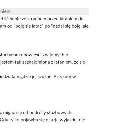
taniem
 radzić sobie ze strachem przed lataniem do
m od “boję się latać” po “nadal się boję, ale
ą słuchałam opowieści znajomych o
estem tak zaznajomiona z lataniem, że się
iedziałam gdzie jej szukać. Artykuły w
ść migać się od podróży służbowych.
dy tylko pojawiła się okazja wyjazdu, nie