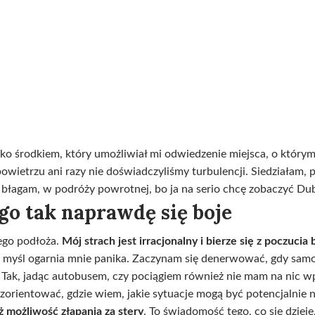
ylko środkiem, który umożliwiał mi odwiedzenie miejsca, o któr
owietrzu ani razy nie doświadczyliśmy turbulencji. Siedziałam, 
to błagam, w podróży powrotnej, bo ja na serio chcę zobaczyć Dub
go tak naprawdę się boje
jego podłoża.
Mój strach jest irracjonalny i bierze się z poczucia 
 myśl ogarnia mnie panika. Zaczynam się denerwować, gdy samolo
. Tak, jadąc autobusem, czy pociągiem również nie mam na nic 
ę zorientować, gdzie wiem, jakie sytuacje mogą być potencjalnie 
ż możliwość złapania za stery
. To świadomość tego, co się dzieje